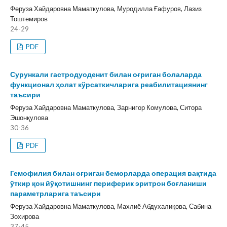
Феруза Хайдаровна Маматкулова, Муродилла Ғафуров, Лазиз
Тоштемиров
24-29
PDF
Сурункали гастродуоденит билан оғриган болаларда
функционал ҳолат кўрсаткичларига реабилитациянинг
таъсири
Феруза Хайдаровна Маматкулова, Зарнигор Комулова, Ситора
Эшонқулова
30-36
PDF
Гемофилия билан оғриган беморларда операция вақтида
ўткир қон йўқотишнинг периферик эритрон боғланиши
параметрларига таъсири
Феруза Хайдаровна Маматкулова, Махлиё Абдухалиқова, Сабина
Зохирова
37-45