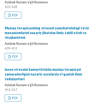
Azizbek Rustam o‘g‘li Rustamov
433-438
PDF
Musiqa terapiyasining stressni yumshatishdagi ta’sir
mexanizmlarini nazariy jihatdan ilmiy tahlil etish va
rivojlantirish
Azizbek Rustam o‘g‘li Rustamov
439-451
PDF
Inson stressini kamaytirishda musiqa terapiyasi
samaradorligini nazariy asoslarda o‘rganish ilmiy
tadqiqotlari
Azizbek Rustam o‘g‘li Rustamov
452-457
PDF