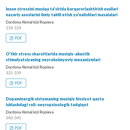
Inson stressini musiqa ta’sirida barqarorlashtirish usullari
nazariy asoslarini ilmiy tahlil etish yo‘nalishlari masalalari
Durdona Akmal kizi Ropieva
318-324
PDF
O‘tkir stress sharoitlarida musiqiy-akustik
stimulyatsiyaning neyroksimyoviy mexanizmlari
Durdona Akmal kizi Ropieva
325-339
PDF
Dopaminergik sistemaning musiqiy hissiyot qayta
ishlashdagi roli: neyropsixologik tadqiqot
Durdona Akmal kizi Ropieva
340-345
PDF