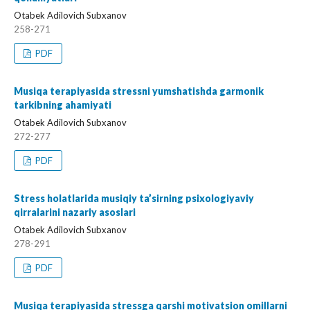
Otabek Adilovich Subxanov
258-271
PDF
Musiqa terapiyasida stressni yumshatishda garmonik
tarkibning ahamiyati
Otabek Adilovich Subxanov
272-277
PDF
Stress holatlarida musiqiy ta’sirning psixologiyaviy
qirralarini nazariy asoslari
Otabek Adilovich Subxanov
278-291
PDF
Musiqa terapiyasida stressga qarshi motivatsion omillarni