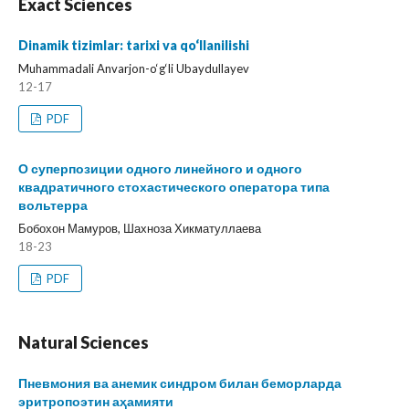
Exact Sciences
Dinamik tizimlar: tarixi va qo‘llanilishi
Muhammadali Anvarjon-o‘g‘li Ubaydullayev
12-17
PDF
О суперпозиции одного линейного и одного
квадратичного стохастического оператора типа
вольтерра
Бобохон Мамуров, Шахноза Хикматуллаева
18-23
PDF
Natural Sciences
Пневмония ва анемик синдром билан беморларда
эритропоэтин аҳамияти