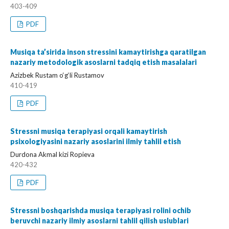
403-409
PDF
Musiqa ta’sirida inson stressini kamaytirishga qaratilgan
nazariy metodologik asoslarni tadqiq etish masalalari
Azizbek Rustam o‘g‘li Rustamov
410-419
PDF
Stressni musiqa terapiyasi orqali kamaytirish
psixologiyasini nazariy asoslarini ilmiy tahlil etish
Durdona Akmal kizi Ropieva
420-432
PDF
Stressni boshqarishda musiqa terapiyasi rolini ochib
beruvchi nazariy ilmiy asoslarni tahlil qilish uslublari