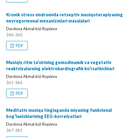
Kronik stress sindromida retseptiv musiqoterapiyaning
neyrogormonal mexanizmlari masalalari
Durdona Akmal kizi Ropieva
346-360
PDF
Musiqiy ritm ta’sirining gemodinamik va vegetativ
reaktsiyalarning elektrokardiografik ko‘rsatkichlari
Durdona Akmal kizi Ropieva
361-366
PDF
Meditativ musiqa tinglaganda miyaning funkcional
bog‘lanishlarining EEG-korrelyatlari
Durdona Akmal kizi Ropieva
367-381