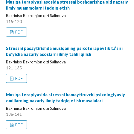
Musiqa terapiyasi asosida stressni boshqarishga oid nazariy
ilmiy muammolarni tadqiq etish
Baxriniso Baxromjon qizi Salimova
115-120
PDF
Stressni pasaytirishda musiqaning psixoterapevtik ta’siri
bo‘yicha nazariy asoslarni ilmiy tahlil qilish
Baxriniso Baxromjon qizi Salimova
121-135
PDF
Musiqa terapiyasida stressni kamaytiruvchi psixologiyaviy
omillarning nazariy ilmiy tadqiq etish masalalari
Baxriniso Baxromjon qizi Salimova
136-141
PDF