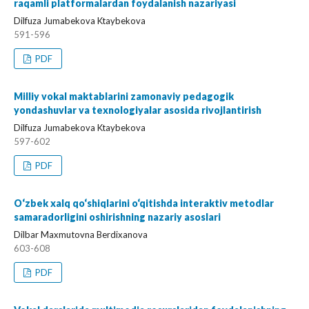
raqamli platformalardan foydalanish nazariyasi
Dilfuza Jumabekova Ktaybekova
591-596
PDF
Milliy vokal maktablarini zamonaviy pedagogik
yondashuvlar va texnologiyalar asosida rivojlantirish
Dilfuza Jumabekova Ktaybekova
597-602
PDF
O‘zbek xalq qo‘shiqlarini o‘qitishda interaktiv metodlar
samaradorligini oshirishning nazariy asoslari
Dilbar Maxmutovna Berdixanova
603-608
PDF