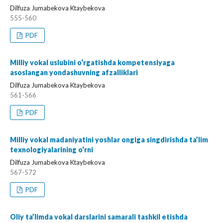
Dilfuza Jumabekova Ktaybekova
555-560
PDF
Milliy vokal uslubini o‘rgatishda kompetensiyaga
asoslangan yondashuvning afzalliklari
Dilfuza Jumabekova Ktaybekova
561-566
PDF
Milliy vokal madaniyatini yoshlar ongiga singdirishda ta’lim
texnologiyalarining o‘rni
Dilfuza Jumabekova Ktaybekova
567-572
PDF
Oliy ta’limda vokal darslarini samarali tashkil etishda