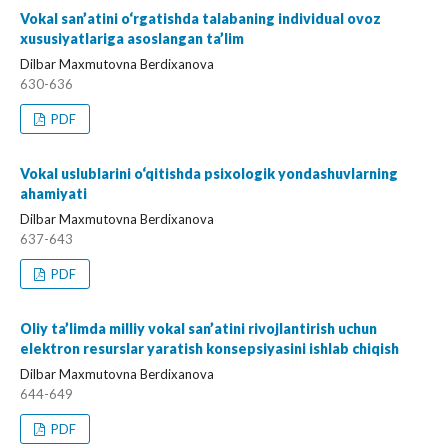
Vokal san’atini o‘rgatishda talabaning individual ovoz
xususiyatlariga asoslangan ta’lim
Dilbar Maxmutovna Berdixanova
630-636
PDF
Vokal uslublarini o‘qitishda psixologik yondashuvlarning
ahamiyati
Dilbar Maxmutovna Berdixanova
637-643
PDF
Oliy ta’limda milliy vokal san’atini rivojlantirish uchun
elektron resurslar yaratish konsepsiyasini ishlab chiqish
Dilbar Maxmutovna Berdixanova
644-649
PDF