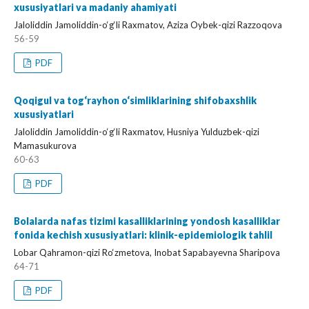
xususiyatlari va madaniy ahamiyati
Jaloliddin Jamoliddin-o‘g‘li Raxmatov, Aziza Oybek-qizi Razzoqova
56-59
PDF
Qoqigul va tog‘rayhon o‘simliklarining shifobaxshlik
xususiyatlari
Jaloliddin Jamoliddin-o‘g‘li Raxmatov, Husniya Yulduzbek-qizi
Mamasukurova
60-63
PDF
Bolalarda nafas tizimi kasalliklarining yondosh kasalliklar
fonida kechish xususiyatlari: klinik-epidemiologik tahlil
Lobar Qahramon-qizi Ro‘zmetova, Inobat Sapabayevna Sharipova
64-71
PDF