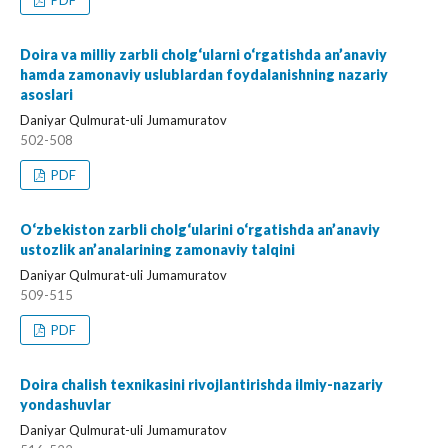
PDF
Doira va milliy zarbli cholg‘ularni o‘rgatishda an’anaviy
hamda zamonaviy uslublardan foydalanishning nazariy
asoslari
Daniyar Qulmurat-uli Jumamuratov
502-508
PDF
O‘zbekiston zarbli cholg‘ularini o‘rgatishda an’anaviy
ustozlik an’analarining zamonaviy talqini
Daniyar Qulmurat-uli Jumamuratov
509-515
PDF
Doira chalish texnikasini rivojlantirishda ilmiy-nazariy
yondashuvlar
Daniyar Qulmurat-uli Jumamuratov