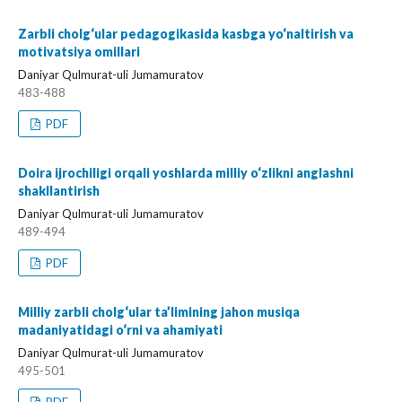
Zarbli cholg‘ular pedagogikasida kasbga yo‘naltirish va
motivatsiya omillari
Daniyar Qulmurat-uli Jumamuratov
483-488
PDF
Doira ijrochiligi orqali yoshlarda milliy o‘zlikni anglashni
shakllantirish
Daniyar Qulmurat-uli Jumamuratov
489-494
PDF
Milliy zarbli cholg‘ular ta’limining jahon musiqa
madaniyatidagi o‘rni va ahamiyati
Daniyar Qulmurat-uli Jumamuratov
495-501