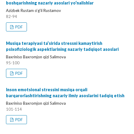
boshqarishning nazariy asoslari yo‘nalishlar
Azizbek Rustam o‘g‘li Rustamov
82-94
PDF
Musiqa terapiyasi ta’sirida stressni kamaytirish
psixofiziologik aspektlarining nazariy tadqiqot asoslari
Baxriniso Baxromjon qizi Salimova
95-100
PDF
Inson emotsional stressini musiqa orqali
barqarorlashtirishning nazariy ilmiy asoslarini tadqiq etish
Baxriniso Baxromjon qizi Salimova
101-114
PDF