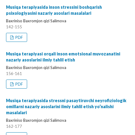
Musiqa terapiyasida inson stressini boshqarish
psixologiyasini nazariy asoslari masalalari
Baxriniso Baxromjon qizi Salimova
142-155
PDF
Musiqa terapiyasi orqali inson emotsional muvozanatini
nazariy asoslarini ilmiy tahlil etish
Baxriniso Baxromjon qizi Salimova
156-161
PDF
Musiqa terapiyasida stressni pasaytiruvchi neyrofiziologik
omillarni nazariy asoslarini ilmiy tahlil etish yo‘nalishi
masalalari
Baxriniso Baxromjon qizi Salimova
162-177