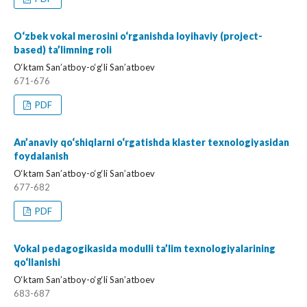
O‘zbek vokal merosini o‘rganishda loyihaviy (project-
based) ta’limning roli
O‘ktam San’atboy-o‘g‘li San’atboev
671-676
PDF
An’anaviy qo‘shiqlarni o‘rgatishda klaster texnologiyasidan
foydalanish
O‘ktam San’atboy-o‘g‘li San’atboev
677-682
PDF
Vokal pedagogikasida modulli ta’lim texnologiyalarining
qo‘llanishi
O‘ktam San’atboy-o‘g‘li San’atboev
683-687