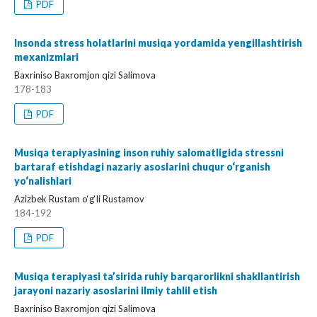
PDF
Insonda stress holatlarini musiqa yordamida yengillashtirish
mexanizmlari
Baxriniso Baxromjon qizi Salimova
178-183
PDF
Musiqa terapiyasining inson ruhiy salomatligida stressni
bartaraf etishdagi nazariy asoslarini chuqur o‘rganish
yo‘nalishlari
Azizbek Rustam o‘g‘li Rustamov
184-192
PDF
Musiqa terapiyasi ta’sirida ruhiy barqarorlikni shakllantirish
jarayoni nazariy asoslarini ilmiy tahlil etish
Baxriniso Baxromjon qizi Salimova