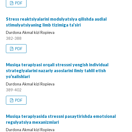
PDF
Stress reaktsiyalarini modulyatsiya qilishda audial
stimulyatsiyaning limb tizimiga ta’siri
Durdona Akmal kizi Ropieva
382-388
PDF
Musiqa terapiyasi orqali stressni yengish individual
strategiyalarini nazariy asoslarini ilmiy tahlil etish
yo‘nalishlari
Durdona Akmal kizi Ropieva
389-402
PDF
Musiqa terapiyasida stressni pasaytirishda emotsional
regulyatsiya mexanizmlari
Durdona Akmal kizi Ropieva