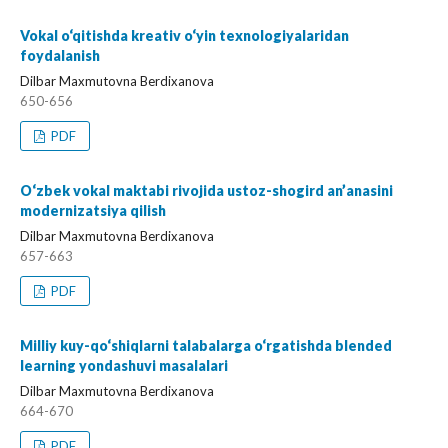
Vokal o‘qitishda kreativ o‘yin texnologiyalaridan
foydalanish
Dilbar Maxmutovna Berdixanova
650-656
PDF
O‘zbek vokal maktabi rivojida ustoz-shogird an’anasini
modernizatsiya qilish
Dilbar Maxmutovna Berdixanova
657-663
PDF
Milliy kuy-qo‘shiqlarni talabalarga o‘rgatishda blended
learning yondashuvi masalalari
Dilbar Maxmutovna Berdixanova
664-670
PDF