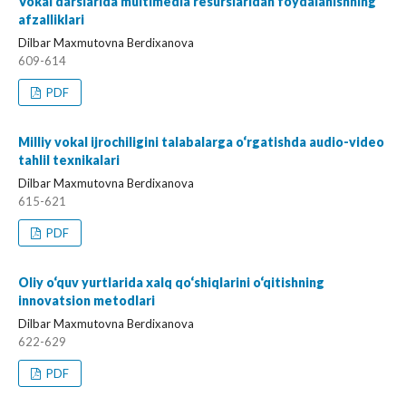
Vokal darslarida multimedia resurslaridan foydalanishning
afzalliklari
Dilbar Maxmutovna Berdixanova
609-614
PDF
Milliy vokal ijrochiligini talabalarga o‘rgatishda audio-video
tahlil texnikalari
Dilbar Maxmutovna Berdixanova
615-621
PDF
Oliy o‘quv yurtlarida xalq qo‘shiqlarini o‘qitishning
innovatsion metodlari
Dilbar Maxmutovna Berdixanova
622-629
PDF