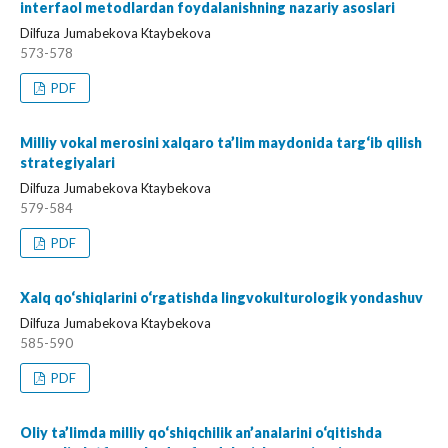
interfaol metodlardan foydalanishning nazariy asoslari
Dilfuza Jumabekova Ktaybekova
573-578
PDF
Milliy vokal merosini xalqaro ta’lim maydonida targ‘ib qilish
strategiyalari
Dilfuza Jumabekova Ktaybekova
579-584
PDF
Xalq qo‘shiqlarini o‘rgatishda lingvokulturologik yondashuv
Dilfuza Jumabekova Ktaybekova
585-590
PDF
Oliy ta’limda milliy qo‘shiqchilik an’analarini o‘qitishda