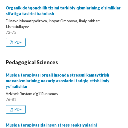
Organik dehqonchilik tizimi tarkibiy qismlarining o‘simliklar
sifatiga tasirini baholash
Dilnavo Mamatqodirova, Inoyat Omonova, Ilmiy rahbar:
I.Ismatullayev
72-75
PDF
Pedagogical Sciences
Musiqa terapiyasi orqali insonda stressni kamaytirish
mexanizmlarining nazariy asoslarini tadqiq etish ilmiy
yo‘nalishlar
Azizbek Rustam o‘g‘li Rustamov
76-81
PDF
Musiqa terapiyasida inson stress reaksiyalarini