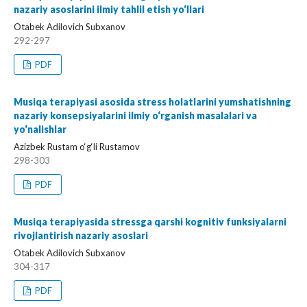
nazariy asoslarini ilmiy tahlil etish yo‘llari
Otabek Adilovich Subxanov
292-297
PDF
Musiqa terapiyasi asosida stress holatlarini yumshatishning
nazariy konsepsiyalarini ilmiy o‘rganish masalalari va
yo‘nalishlar
Azizbek Rustam o‘g‘li Rustamov
298-303
PDF
Musiqa terapiyasida stressga qarshi kognitiv funksiyalarni
rivojlantirish nazariy asoslari
Otabek Adilovich Subxanov
304-317
PDF