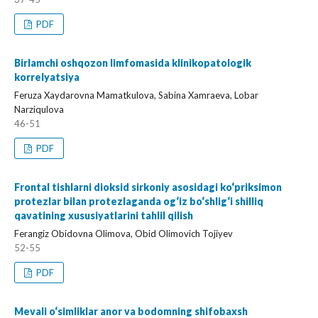
PDF
Birlamchi oshqozon limfomasida klinikopatologik
korrelyatsiya
Feruza Xaydarovna Mamatkulova, Sabina Xamraeva, Lobar
Narziqulova
46-51
PDF
Frontal tishlarni dioksid sirkoniy asosidagi ko‘priksimon
protezlar bilan protezlaganda og‘iz bo‘shlig‘i shilliq
qavatining xususiyatlarini tahlil qilish
Ferangiz Obidovna Olimova, Obid Olimovich Tojiyev
52-55
PDF
Mevali o‘simliklar anor va bodomning shifobaxsh