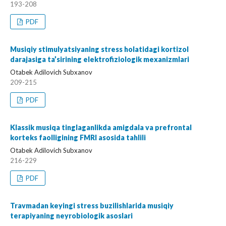
193-208
PDF
Musiqiy stimulyatsiyaning stress holatidagi kortizol
darajasiga ta’sirining elektrofiziologik mexanizmlari
Otabek Adilovich Subxanov
209-215
PDF
Klassik musiqa tinglaganlikda amigdala va prefrontal
korteks faolligining FMRI asosida tahlili
Otabek Adilovich Subxanov
216-229
PDF
Travmadan keyingi stress buzilishlarida musiqiy
terapiyaning neyrobiologik asoslari