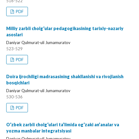
516-522
PDF
Milliy zarbli cholg‘ular pedagogikasining tarixiy-nazariy
asoslari
Daniyar Qulmurat-uli Jumamuratov
523-529
PDF
Doira ijrochiligi madrasasining shakllanishi va rivojlanish
bosqichlari
Daniyar Qulmurat-uli Jumamuratov
530-536
PDF
O‘zbek zarbli cholg‘ulari ta’limida og‘zaki an’analar va
yozma manbalar integratsiyasi
Daniyar Qulmurat-uli Jumamuratov