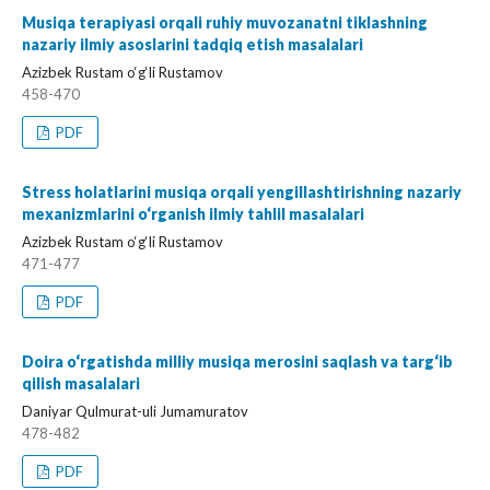
Musiqa terapiyasi orqali ruhiy muvozanatni tiklashning
nazariy ilmiy asoslarini tadqiq etish masalalari
Azizbek Rustam o‘g‘li Rustamov
458-470
PDF
Stress holatlarini musiqa orqali yengillashtirishning nazariy
mexanizmlarini o‘rganish ilmiy tahlil masalalari
Azizbek Rustam o‘g‘li Rustamov
471-477
PDF
Doira o‘rgatishda milliy musiqa merosini saqlash va targ‘ib
qilish masalalari
Daniyar Qulmurat-uli Jumamuratov
478-482
PDF