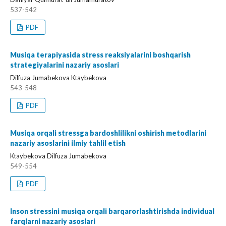
537-542
PDF
Musiqa terapiyasida stress reaksiyalarini boshqarish
strategiyalarini nazariy asoslari
Dilfuza Jumabekova Ktaybekova
543-548
PDF
Musiqa orqali stressga bardoshlilikni oshirish metodlarini
nazariy asoslarini ilmiy tahlil etish
Ktaybekova Dilfuza Jumabekova
549-554
PDF
Inson stressini musiqa orqali barqarorlashtirishda individual
farqlarni nazariy asoslari