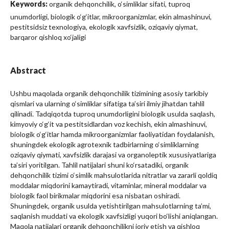
Keywords:
organik dehqonchilik, o‘simliklar sifati, tuproq
unumdorligi, biologik o‘g‘itlar, mikroorganizmlar, ekin almashinuvi,
pestitsidsiz texnologiya, ekologik xavfsizlik, oziqaviy qiymat,
barqaror qishloq xo‘jaligi
Abstract
Ushbu maqolada organik dehqonchilik tizimining asosiy tarkibiy
qismlari va ularning o‘simliklar sifatiga ta’siri ilmiy jihatdan tahlil
qilinadi. Tadqiqotda tuproq unumdorligini biologik usulda saqlash,
kimyoviy o‘g‘it va pestitsidlardan voz kechish, ekin almashinuvi,
biologik o‘g‘itlar hamda mikroorganizmlar faoliyatidan foydalanish,
shuningdek ekologik agrotexnik tadbirlarning o‘simliklarning
oziqaviy qiymati, xavfsizlik darajasi va organoleptik xususiyatlariga
ta’siri yoritilgan. Tahlil natijalari shuni ko‘rsatadiki, organik
dehqonchilik tizimi o‘simlik mahsulotlarida nitratlar va zararli qoldiq
moddalar miqdorini kamaytiradi, vitaminlar, mineral moddalar va
biologik faol birikmalar miqdorini esa nisbatan oshiradi.
Shuningdek, organik usulda yetishtirilgan mahsulotlarning ta’mi,
saqlanish muddati va ekologik xavfsizligi yuqori bo‘lishi aniqlangan.
Maqola natijalari organik dehqonchilikni joriy etish va qishloq