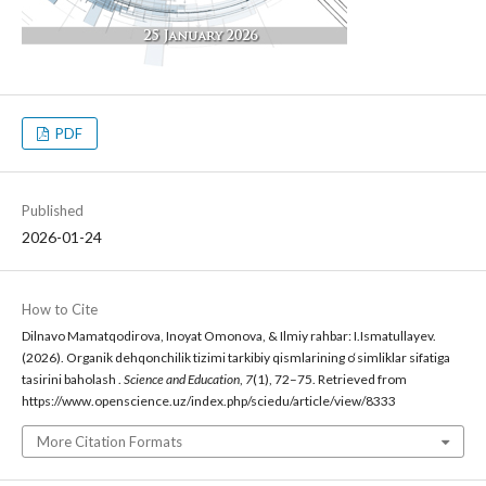
PDF
Published
2026-01-24
How to Cite
Dilnavo Mamatqodirova, Inoyat Omonova, & Ilmiy rahbar: I.Ismatullayev.
(2026). Organik dehqonchilik tizimi tarkibiy qismlarining o‘simliklar sifatiga
tasirini baholash .
Science and Education
,
7
(1), 72–75. Retrieved from
https://www.openscience.uz/index.php/sciedu/article/view/8333
More Citation Formats