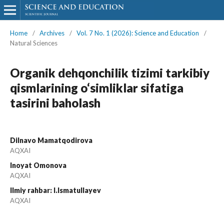
Home
/
Archives
/
Vol. 7 No. 1 (2026): Science and Education
/
Natural Sciences
Organik dehqonchilik tizimi tarkibiy
qismlarining o‘simliklar sifatiga
tasirini baholash
Dilnavo Mamatqodirova
AQXAI
Inoyat Omonova
AQXAI
Ilmiy rahbar: I.Ismatullayev
AQXAI