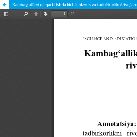
Kambag‘allikni qisqartirishda kichik biznes va tadbirkorlikni rivojlanti