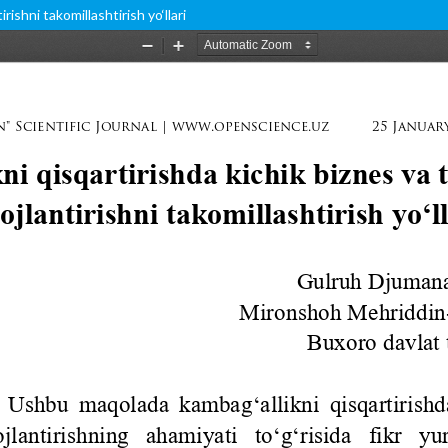
rishni takomillashtirish yo‘llari