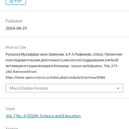
PDF
Published
2026-06-25
How to Cite
Рухшона Музаффар-кизи Эркинова, & Р.А.Рафикова. (2026). Проектная
и исследовательская деятельность как способ поддержания учебной
мотивации и социализации в больнице .
Science and Education
,
7
(6), 275–
280. Retrieved from
https://www.openscience.uz/index.php/sciedu/article/view/8986
More Citation Formats
Issue
Vol. 7 No. 6 (2026): Science and Education
Section