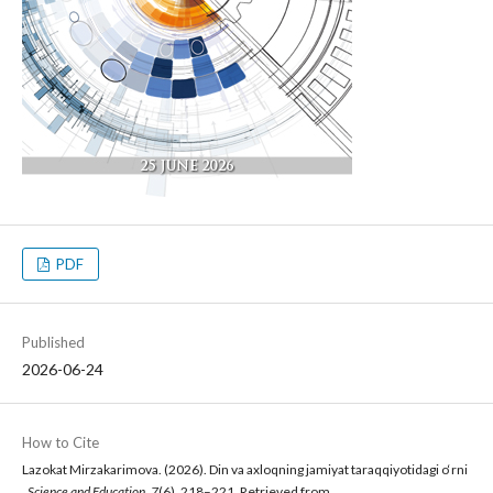
PDF
Published
2026-06-24
How to Cite
Lazokat Mirzakarimova. (2026). Din va axloqning jamiyat taraqqiyotidagi o‘rni
.
Science and Education
,
7
(6), 218–221. Retrieved from