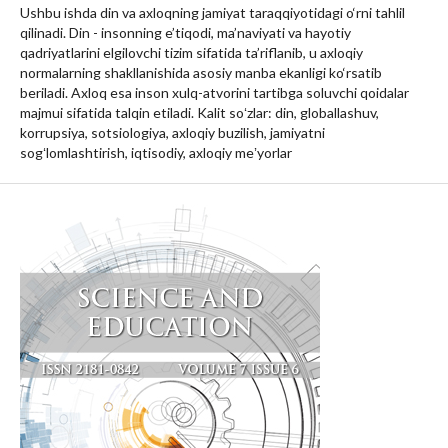
Ushbu ishda din va axloqning jamiyat taraqqiyotidagi o‘rni tahlil
qilinadi. Din - insonning e’tiqodi, ma’naviyati va hayotiy
qadriyatlarini elgilovchi tizim sifatida ta’riflanib, u axloqiy
normalarning shakllanishida asosiy manba ekanligi ko‘rsatib
beriladi. Axloq esa inson xulq-atvorini tartibga soluvchi qoidalar
majmui sifatida talqin etiladi. Kalit soʻzlar: din, globallashuv,
korrupsiya, sotsiologiya, axloqiy buzilish, jamiyatni
sogʻlomlashtirish, iqtisodiy, axloqiy meʼyorlar