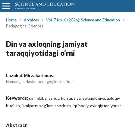
Home
/
Archives
/
Vol. 7 No. 6 (2026): Science and Education
/
Pedagogical Sciences
Din va axloqning jamiyat
taraqqiyotidagi o‘rni
Lazokat Mirzakarimova
Namangan davlat pedagogika instituti
Keywords:
din, globallashuv, korrupsiya, sotsiologiya, axloqiy
buzilish, jamiyatni sogʻlomlashtirish, iqtisodiy, axloqiy meʼyorlar
Abstract