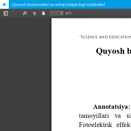
Quyosh batareyalari va uning kelajakdagi istiqbollari