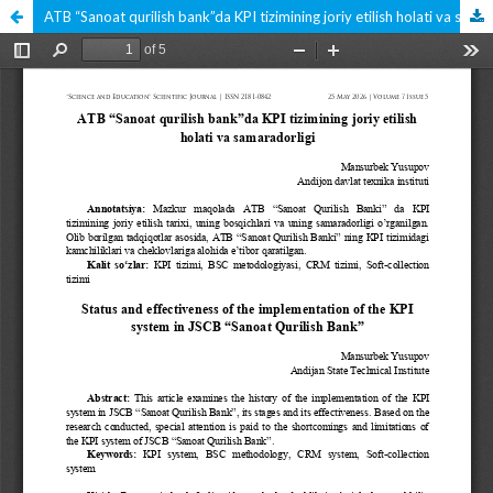
ATB “Sanoat qurilish bank”da KPI tizimining joriy etilish holati va samaradorligi