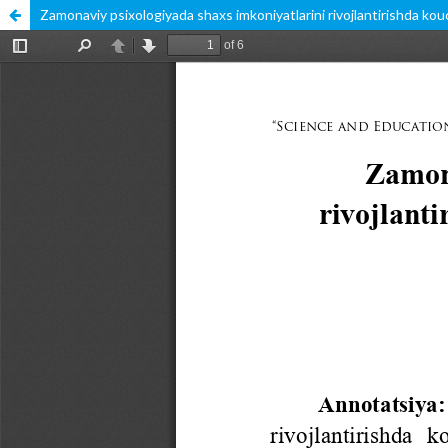
Zamonaviy psixologiyada shaxs imkoniyatlarini rivojlantirishda ko