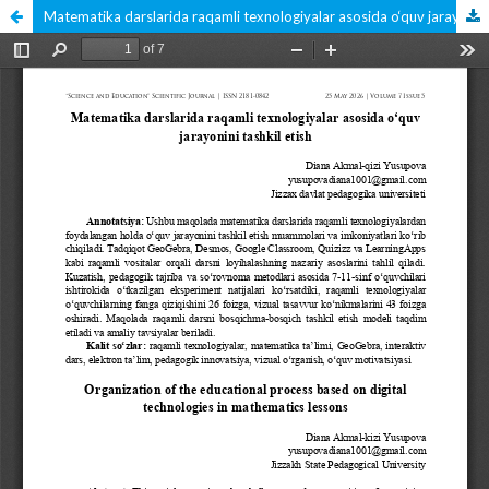
Matematika darslarida raqamli texnologiyalar asosida o‘quv jarayonini tashkil etish