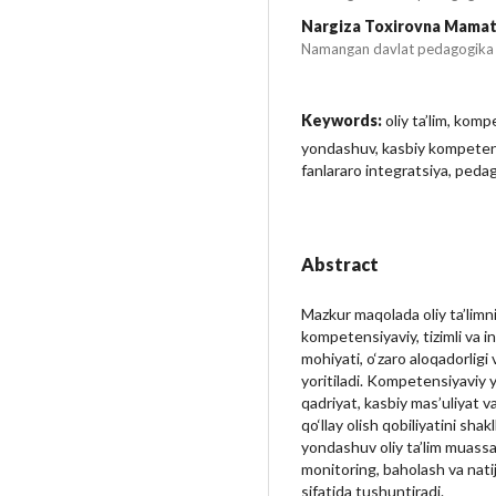
Nargiza Toxirovna Mama
Namangan davlat pedagogika i
Keywords:
oliy ta’lim, kom
yondashuv, kasbiy kompetentli
fanlararo integratsiya, peda
Abstract
Mazkur maqolada oliy ta’limn
kompetensiyaviy, tizimli va 
mohiyati, o‘zaro aloqadorligi
yoritiladi. Kompetensiyaviy y
qadriyat, kasbiy mas’uliyat va
qo‘llay olish qobiliyatini shakl
yondashuv oliy ta’lim muass
monitoring, baholash va nati
sifatida tushuntiradi.