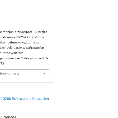
smonjon-qizi Sobitova, & Nargiza
atxanova. (2026). Oliy ta’limni
a kompetensiyaviy, tizimli va
ndashuvlar .
Science and Education
,
. Retrieved from
penscience.uz/index.php/sciedu/a
873
tion Formats
5 (2026): Science and Education
l Sciences