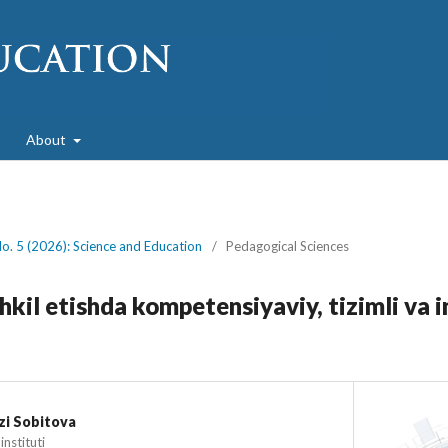
About
No. 5 (2026): Science and Education
/
Pedagogical Sciences
shkil etishda kompetensiyaviy, tizimli va 
i Sobitova
nstituti