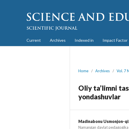
Current
Archives
Indexed in
Impact Factor
Home
/
Archives
/
Vol. 7 
Oliy ta’limni ta
yondashuvlar
Madinabonu Usmonjon-qiz
Namangan davlat pedagogika i