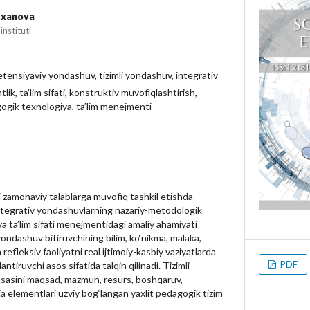
txanova
nstituti
petensiyaviy yondashuv, tizimli yondashuv, integrativ
k, ta’lim sifati, konstruktiv muvofiqlashtirish,
gogik texnologiya, ta’lim menejmenti
i zamonaviy talablarga muvofiq tashkil etishda
integrativ yondashuvlarning nazariy-metodologik
 va ta’lim sifati menejmentidagi amaliy ahamiyati
ondashuv bitiruvchining bilim, ko‘nikma, malaka,
 refleksiv faoliyatni real ijtimoiy-kasbiy vaziyatlarda
PDF
lantiruvchi asos sifatida talqin qilinadi. Tizimli
asasini maqsad, mazmun, resurs, boshqaruv,
ja elementlari uzviy bog‘langan yaxlit pedagogik tizim