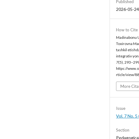
Published
2026-05-24
How to Cite
Madinabonu U
Toxirovna Mam
tashkil etishd
integrativ yo
7
(5), 293–299
https://www.o
rticle/view/8
More Cita
Issue
Vol. 7 No. 
Section
Pedagogica