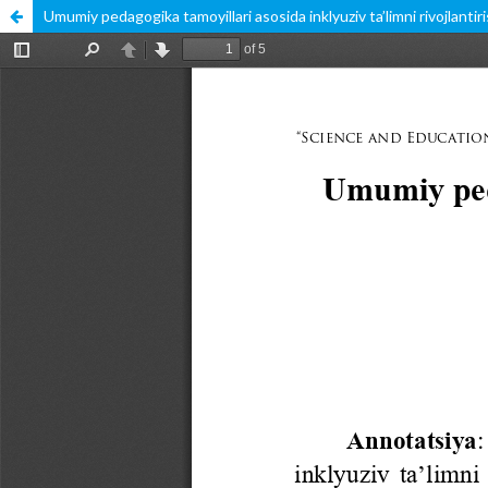
Umumiy pedagogika tamoyillari asosida inklyuziv ta’limni rivojlantir