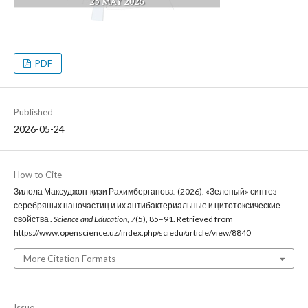
PDF
Published
2026-05-24
How to Cite
Зилола Максуджон-қизи Рахимберганова. (2026). «Зеленый» синтез
серебряных наночастиц и их антибактериальные и цитотоксические
свойства .
Science and Education
,
7
(5), 85–91. Retrieved from
https://www.openscience.uz/index.php/sciedu/article/view/8840
More Citation Formats
Issue