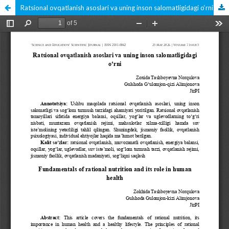
Ratsional ovqatlanish asoslari va uning inson salomatligidagi o‘rni