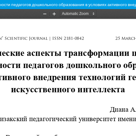
сти педагогов дошкольного образования в условиях активного внед