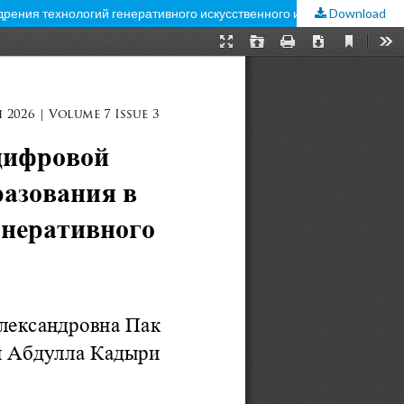
рения технологий генеративного искусственного интеллекта
Download