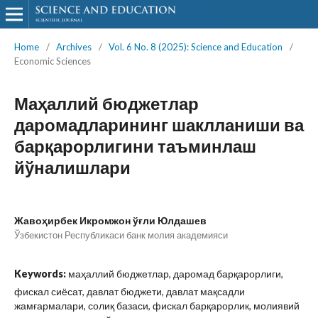
Home
/
Archives
/
Vol. 6 No. 8 (2025): Science and Education
/
Economic Sciences
Маҳаллий бюджетлар
даромадларининг шаклланиши ва
барқарорлигини таъминлаш
йўналишлари
Жавоҳирбек Икромжон ўғли Юлдашев
Ўзбекистон Республикаси банк молия академияси
Keywords:
маҳаллий бюджетлар, даромад барқарорлиги,
фискал сиёсат, давлат бюджети, давлат мақсадли
жамғармалари, солиқ базаси, фискал барқарорлик, молиявий