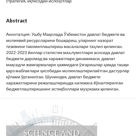
стратегия, иқтисодий ислоҳотлар
Abstract
Аннотатция: Ушбу Мақолада Ўзбекистон давлат бюджети ва
молиявий ресурсларини бошқариш, уларнинг назорат
тизимини такомиллаштириш масалалари таҳлил қилинган.
2022-2023 йиллар статистик маълумотлари асосида давлат
бюджети даромад ва харажатлари динамикаси, давлат
мақсадли жамғармалари ҳажмидаги ўзгаришлар ҳамда ташқи
қарз маблағлари ҳисобидан молиялаштирилаётган дастурлар
кўлами ўрганилган. Шунингдек, давлат бюджети
харажатларини режалаштиришда натижага йўналтирилган
бюджетлаштиришнинг истиқболлари муҳокама қилинган.