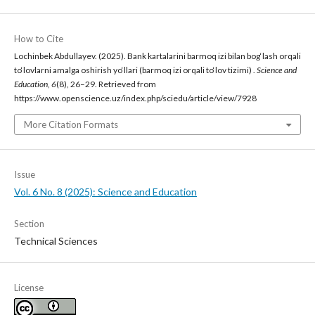
How to Cite
Lochinbek Abdullayev. (2025). Bank kartalarini barmoq izi bilan bog‘lash orqali
to‘lovlarni amalga oshirish yo‘llari (barmoq izi orqali to‘lov tizimi) .
Science and
Education
,
6
(8), 26–29. Retrieved from
https://www.openscience.uz/index.php/sciedu/article/view/7928
More Citation Formats
Issue
Vol. 6 No. 8 (2025): Science and Education
Section
Technical Sciences
License