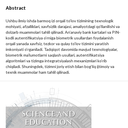
Abstract
Ushbu ilmiy ishda barmoq izi orqali to‘lov tizimining texnologik
mohiyati, afzalliklari, xavfsizlik darajasi, amaliyotdagi qo‘llanilishi va
dolzarb muammolari tahlil qilinadi. An’anaviy bank kartalari va PIN-
kodli autentifikatsiya o‘rniga biometrik usullardan foydalanish
orqali yanada xavfsiz, tezkor va qulay to‘lov tizimini yaratish
imkoniyati o‘rganiladi. Tadqiqot davomida mavjud texnologiyalar,
biometrik ma’lumotlarni saqlash usullari, autentifikatsiya
algoritmlari va tizimga integratsiyalash mexanizmlari ko‘rib
chiqiladi. Shuningdek, tizimni joriy etish bilan bog‘liq ijtimoiy va
texnik muammolar ham tahlil qilinadi.