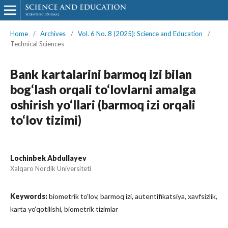
Home
/
Archives
/
Vol. 6 No. 8 (2025): Science and Education
/
Technical Sciences
Bank kartalarini barmoq izi bilan
bog‘lash orqali to‘lovlarni amalga
oshirish yo‘llari (barmoq izi orqali
to‘lov tizimi)
Lochinbek Abdullayev
Xalqaro Nordik Universiteti
Keywords:
biometrik to‘lov, barmoq izi, autentifikatsiya, xavfsizlik,
karta yo‘qotilishi, biometrik tizimlar