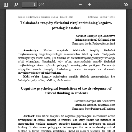
of 4
Toggle
Find
Zoom
Zoom
Too
Sidebar
Out
In
“Science 
and 
Education” 
Scientific 
Journal 
| ISSN 
2181-0842
25 
May 
2026 
| Volume 
7 Issue 
5
Talabalarda tanqidiy fikrlashni rivojlantirishning kognitiv
-
psixologik asoslari
Sarvinoz Sharifjon
-
qizi
Xakimova
hakimovasarvinoz140@gmail.com
Namangan davlat Pedagogika instituti
Annotatsiya
: 
Mazkur
maqolada
talabalarda
tanqidiy
fikrlashni
rivojlantirishning
kognitiv
-
psixologik
mexanizmlari
tahlil
qilinadi
. 
Tadqiqotda 
metakognitsiya, ishchi xotira, ijro funksiyalari va motivatsiyaning tanqidiy fikrlashga 
ta’siri  o‘rganilgan.  Shuningdek,  oliy  ta’lim  muassasalarida  tanqidiy  fikrlashni 
rivojlantirishga   xizmat   qiluvchi   pedagogik   texnologiyalar   yoritilgan.  Zamonaviy 
tadqiqotlar     asosida     tanqidiy     fikrlashning     talaba     shaxsiyati     va     akademik 
muvaffaqiyatdagi o‘rni ochib berilgan.
Kalit  so‘zlar:
kognitiv   psixologiya,   tanqidiy   fikrlash,   metakognitsiya,   ijro 
funksiyalari, oliy ta’lim, tafakkur, ishchi xotira
Cognitive
-
psychological foundations of the development of 
critical thinking in students
Sarvinoz Sharifjon
-
kizi Khakimova
hakimovasarvinoz140@gmail.com
Namangan State Pedagogical Institute
Abstract:
This  article  analyzes  the  cognitive
-
psychological  mechanisms  of  the 
development  of  critical  thinking  in  students.  The  study  studies  the  influence  of 
metacognition,  working  memory,  executive  functions  and  motivation  on  critical 
thinking.  It  also  covers  pedagogical  technologies  that  serve  to  develop  critical 
thinking  in  higher  education  institutions.  Based  on  modern  research,  the  role  of 