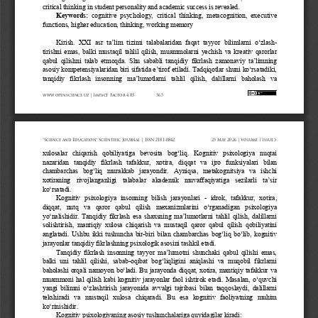
critical thinking in student personality and academic success is revealed.
Keywords:
cognitive  psychology,  critical  thinking,  metacognition,  executive 
functions, higher education, thinking, working memory
Kirish.
XXI  asr  ta’lim  tizimi  talabalaridan  faqat  tayyor  bilimlarni  o‘zlash
-
tirishni  emas,  balki  mustaqil  tahlil  qilish,  muammolarni  yechish  va  kreativ  qarorlar 
qabul  qilishni  talab  etmoqda.  Shu  sababli  tanqidiy  fikrlash  zamonaviy  ta’limning 
asosiy kompetensiyalaridan biri sifatida e’tirof etiladi. Tadqiqotlar shuni ko‘rsatadiki, 
tanqidiy  fikrlash  insonning  ma’lumotlarni  tahlil  qilish,  dalillarni  baholash  va 
www.openscience.uz 
| Impact 
Factor 
4.85
565
“Science 
and 
Education” 
Scientific 
Journal 
| ISSN 
2181-0842
25 
May 
2026 
| Volume 
7 Issue 
5
xulosalar  chiqarish  qobiliyatiga  bevosita  bog‘liq.
Kognitiv   psixologiya   nuqtai 
nazaridan   tanqidiy   fikrlash   tafakkur,   xotira,   diqqat   va   ijro   funksiyalari   bilan 
chambarchas  bog‘liq  murakkab  jarayondir.  Ayniqsa,  metakognitsiya  va  ishchi 
xotiraning  rivojlanganligi  talabalar  akademik  muvaffaqiyatiga  sezilarli  ta’sir 
ko‘rsatadi.
Kognitiv  psixologiya  insonning  bilish  jarayonlari 
-
idrok,  tafakkur,  xotira, 
diqqat,  nutq  va  qaror  qabul  qilish  mexanizmlarini  o‘rganadigan  psixologiya 
yo‘nalishidir. 
Tanqidiy fikrlash esa shaxsning ma’lumotlarni tahlil qilish, dalillarni 
solishtirish,  mantiqiy  xulosa  chiqarish  va  mustaqil  qaror  qabul  qilish  qobiliyatini 
anglatadi.  Ushbu  ikki  tushuncha  bir
-
biri bilan chambarchas bog‘liq bo‘lib, kognitiv 
jarayonlar tanqidiy fikrlashning psixologik asosini tashkil etadi.
Tanqidiy fikrlash insonning tayyor ma’lumotni shunchaki qabul qilishi emas, 
balki  uni  tahlil  qilishi,  sabab
-
oqibat  bog‘liqligini  aniqlashi  va  muqobil  fikrlarni 
baholashi orqali namoyon bo‘ladi. Bu jarayonda diqqat, xotira, mantiqiy tafakkur va 
muammoni hal qilish kabi kognitiv jarayonlar faol ishtirok etadi. Masalan, o‘quvchi 
yangi bilimni o‘zlashtirish jarayonida avvalgi
tajribasi  bilan  taqqoslaydi,  dalillarni 
tekshiradi   va   mustaqil   xulosa   chiqaradi.   Bu   esa   kognitiv   faoliyatning   muhim 
ko‘rinishidir.
Kognitiv
psixologiyaning
asosiy
tushunchalariga
quyidagilar
kiradi
: