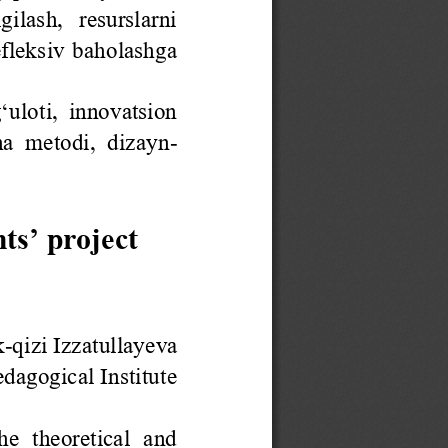
ilash,   resurslarni 
refleksiv  baholashga 
uloti, innovatsion 
a  metodi,  dizayn
-
ts’ project 
k
-
qizi
Izzatullayeva
agogical Institute
the  theoretical  and 