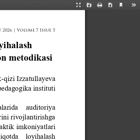
Current
Presentation
Open
Print
Download
Too
View
Mode
 
2026 
| Volume 
7 Issue 
5
yihalash 
on metodikasi
k
-
qizi
Izzatullayeva
edagogika instituti
arida  auditoriya 
ni rivojlantirishga 
aktik imkoniyatlari 
dqiqotda    loyihalash 