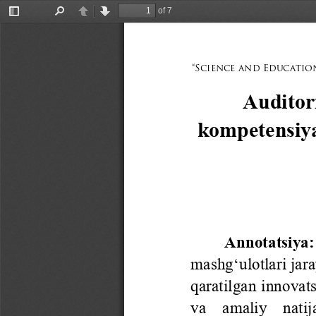
of 7
Toggle
Find
Previous
Next
Sidebar
“Science 
and 
Education
Auditor
kompetensiya
Annotatsiya
:
mashg‘ulotlari jara
qaratilgan innovat
va    amaliy    natija