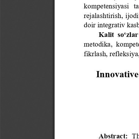
kompetensiyasi   ta
rejalashtirish,  ijod
doir integrativ kasb
Kalit  so‘zlar
metodika,  kompete
fikrlash, refleksiy
Innovative
Abstract:
Th