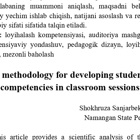
labaning   muammoni   aniqlash,   maqsadni   belg
iy  yechim  ishlab  chiqish,  natijani  asoslash  va  
iy sifati sifatida talqin e
tiladi. 
: 
loyihalash kompetensiyasi, auditoriya mashg‘
nsiyaviy  yondashuv,  pedagogik  dizayn,  loyih
a, mezonli baholash
 methodology for developing studen
competencies in classroom sessions
Shokhruza Sanjarbe
Namangan State Ped
is  article  provides  a  scientific  analysis  of  