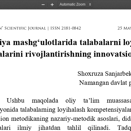
Zoom
Zoom
Out
In
” 
Scientific 
Journal 
| ISSN 
2181-0842
25 
May
iya mashg‘ulotlarida talabalarni lo
larini rivojlantirishning innovatsi
Shoxruza Sanjarbe
Namangan davlat p
 
Ushbu  maqolada  oliy  ta’lim  muassasal
yonida talabalarning loyihalash kompetensiyalari
sion metodikaning nazariy
-
metodik asoslari, did
lari    ilmiy    jiha
tdan    tahlil    qilinadi.    Ta