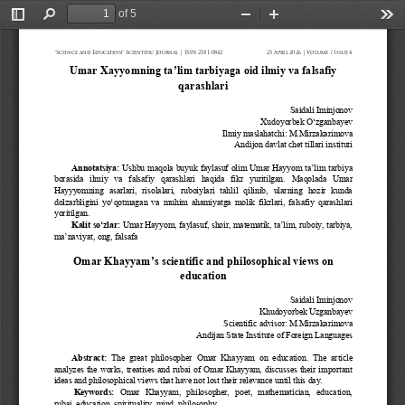
of 5
Toggle
Find
Zoom
Zoom
Too
Sidebar
Out
In
“Science 
and 
Education” 
Scientific 
Journal 
| ISSN 
2181-0842
25 
April 
2026 
| Volume 
7 Issue 
4
Umar Xayyomning ta’lim tarbiyaga oid ilmiy va falsafiy 
qarashlari
Saidali
Iminjonov
Xudoyorbek
O‘zganbayev
Ilmiy maslahatchi: M.Mirzakarimova
Andijon davlat chet tillari instituti
Annotatsiya
:
Ushbu maqola buyuk faylasuf olim Umar Hayyom ta’lim tarbiya 
borasida  ilmiy  va  falsafiy  qarashlari  haqida  fikr  yuritilgan.  Maqolada  Umar 
Hayyyomning  asarlari,  risolalari,  ruboiylari  tahlil  qilinib,  ularning  hozir  kunda 
dolzarbligini y
o‘
qotmagan va muhim ahamiyatga molik fikrlari, falsafiy qarashlari 
yoritilgan.
Kalit s
o‘
zlar: 
Umar Hayyom, faylasuf, shoir, matematik, ta’lim, ruboiy, tarbiya, 
ma’naviyat, ong, falsafa
Omar Khayyam
’
s scientific and philosophical views on 
education
Saidali Iminjonov
Khudoyorbek Uzganbayev
Scientific advisor: M.Mirzakarimova
Andijan State Institute of Foreign Languages
Abstract: 
The  great  philosopher  Omar  Khayyam  on  education.  The  article 
analyzes the works, treatises and rubai of Omar Khayyam, discusses their important 
ideas and philosophical views that have not lost their relevance until this day. 
Keywords: 
Omar  Khayyam,  philosopher,  poet,  mathematician,  education, 
rubai, education, spirituality, mind, philosophy