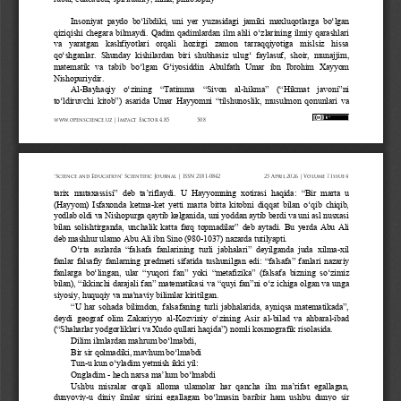
Insoniyat  paydo  b
o‘
libdiki,  uni  yer  yuzasidagi  jamiki  maxluqotlarga  b
o‘
lgan 
qiziqishi chegara bilmaydi. Qadim qadimlardan ilm ahli 
o‘
zlarining ilmiy qarashlari 
va  yaratgan  kashfiyotlari  orqali  hozirgi  zamon  tarraqqiyotiga  mislsiz  hissa 
q
o‘
shganlar.  Shunday  kishilardan  biri  shubhasiz  ulu
g‘
faylasuf,  shoir,  munajjim, 
matematik  va  tabib  b
o‘
lgan 
G‘
iyosiddin  Abulfath  Umar  ibn  Ibrohim  Xayyom 
Nishopuriydir. 
Al
-
Bayhaqiy 
o‘
zining 
“
Tatimma 
“
Sivon  al
-
hikma
”
(
“
Hikmat  javoni
”
ni 
t
o‘
ldiruvchi kitob
”
) asarida Umar Hayyomni 
“
tilshunoslik, musulmon qonunlari va 
www.openscience.uz 
| Impact 
Factor 
4.85
508
“Science 
and 
Education” 
Scientific 
Journal 
| ISSN 
2181-0842
25 
April 
2026 
| Volume 
7 Issue 
4
tarix  mutaxassisi
”
deb  ta
’
riflaydi.  U  Hayyomning  xotirasi  haqida: 
“
Bir  marta  u 
(Hayyom) Isfaxonda ketma
-
ket yetti marta bitta kitobni diqqat bilan 
o‘
qib chiqib, 
yodlab oldi va Nishopurga qaytib kelganida, uni yoddan aytib berdi va uni asl nusxasi 
bilan solishtirganda, unchalik katta farq topmadilar
”
deb aytadi. Bu yerda Abu Ali 
deb mashhur ulamo Abu Ali ibn Sino (980
-
1037) nazarda tutilyapti.
O‘
rta  asrlarda  “falsafa  fanlarining  turli  jabhalari”  deyilganda  juda  xilma
-
xil 
fanlar falsafiy fanlarning predmeti sifatida tushunilgan edi: 
“
falsafa
”
fanlari nazariy 
fanlarga  b
o‘
lingan,  ular 
“
yuqori  fan
”
yoki 
“
metafizika
”
(falsafa  bizning  s
o‘
zimiz 
bilan), 
“
ikkinchi darajali fan
”
matematikasi va 
“
quyi fan
”
ni 
o‘
z ichiga olgan va unga 
siyosiy, huquqiy va ma'naviy bilimlar kiritilgan. 
“U har sohada bilimdon, falsafaning turli jabhalarida, ayniqsa matematikada”, 
deydi  geograf  olim  Zakariyyo  al
-
Kozviniy 
o‘
zining  Asir  al
-
bilad  va  ahbaral
-
ibad 
(
“
Shaharlar yodgorliklari va Xudo qullari haqida
”
) nomli kosmografik risolasida.
Dilim ilmlardan mahrum b
o‘
lmabdi, 
Bir sir qolmadiki, mavhum b
o‘
lmabdi 
Tun
-
u kun 
o‘
yladim yetmish ikki yil: 
Ongladim 
-
hech narsa ma’lum b
o‘
lmabdi 
Ushbu  misralar  orqali  alloma  ulamolar  har  qancha  ilm  ma’rifat  egallagan, 
dunyoviy
-
u  diniy  ilmlar  sirini  egallagan  b
o‘
lmasin  baribir  ham  ushbu  dunyo  sir 