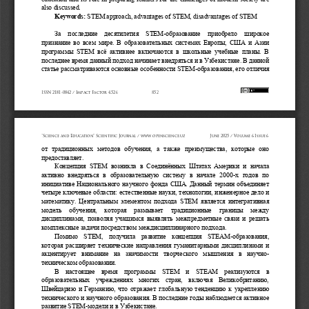
also discussed.
Keywords:
STEM approach, advantages of STEM, disadvantages of STEM
За  последние  десятилетия 
STEM
-
образование  приобрело  широкое 
признание во всем мире. В образовательных системах Европы, США и Азии 
программы 
STEM 
всё  активнее  включаются  в  школьные  учебные  планы.  В 
последнее время данный подход начинает внедряться и в Узбек
истане. В данной 
статье рассматриваются основные особенности 
STEM
-
образования, его отличия 
ISSN 2181-0842 / Impact Factor 4.526
852
"Science and Education" Scientific Journal / www.openscience.uz
June 2025 / Volume 6 Issue 6
от  традиционных  методов  обучения,  а  также  преимущества,  которые  оно 
предоставляет.
Концепция 
STEM 
возникла  в  Соединённых  Штатах  Америки  и  начала 
активно  внедряться  в  образовательную  систему  в  начале  2000
-
х  годов  по 
инициативе Национального научного фонда США. Данный термин объединяет 
четыре ключевые области: естественные науки, технологи
и, инженерное дело и 
математику. Центральным элементом подхода 
STEM 
является интегративная 
модель  обучения,  которая  размывает  традиционные  границы  между 
дисциплинами, позволяя учащимся выявлять межпредметные связи и решать 
комплексные задачи посредством ме
ждисциплинарного подхода.
Помимо 
STEM, 
получила  развитие  концепция 
STEAM
-
образования, 
которая расширяет технические направления гуманитарными дисциплинами и 
акцентирует  внимание  на  значимости  творческого  мышления  в  научно
-
техническом образовании.
В  настоящее  время  программы 
STEM 
и 
STEAM 
реализуются  в 
образовательных  учреждениях  многих  стран,  включая  Великобританию, 
Швейцарию и Германию, что отражает глобальную тенденцию к укреплению 
технического и научного образования. В последние годы наблюдается 
активное 
развитие 
STEM
-
модели и в Узбекистане.