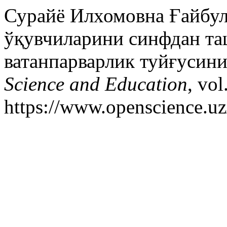
Сурайё Илхомовна Ғайбул
ўқувчиларини синфдан та
ватанпарварлик туйғусин
Science and Education
, vo
https://www.openscience.uz