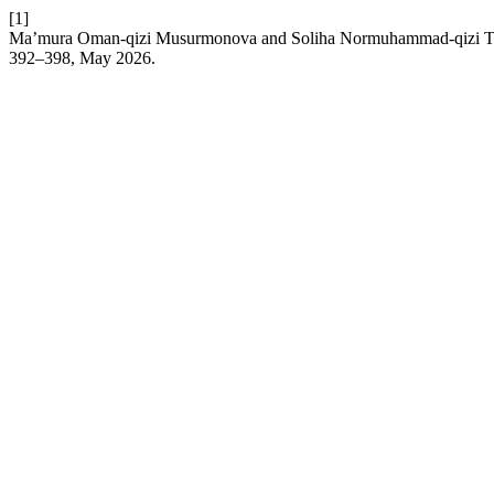
[1]
Ma’mura Oman-qizi Musurmonova and Soliha Normuhammad-qizi To‘ychi
392–398, May 2026.