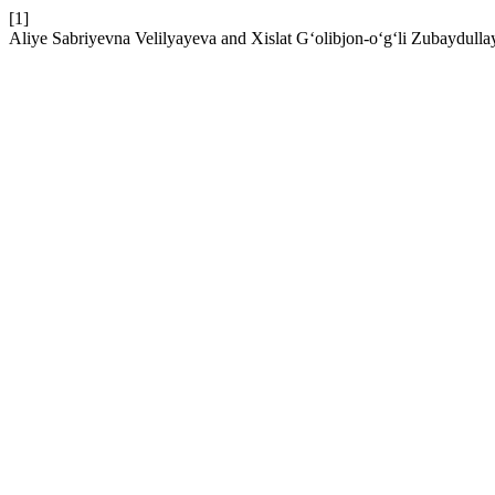
[1]
Aliye Sabriyevna Velilyayeva and Xislat G‘olibjon-o‘g‘li Zubaydullaye