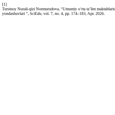
[1]
Tursinoy Nurali-qizi Normurodova, “Umumiy o‘rta ta’lim maktablarida 
yondashuvlari ”,
SciEdu
, vol. 7, no. 4, pp. 174–183, Apr. 2026.