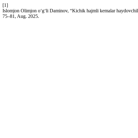
[1]
Islomjon Olimjon o‘g‘li Daminov, “Kichik hajmli kemalar haydovchila
75–81, Aug. 2025.