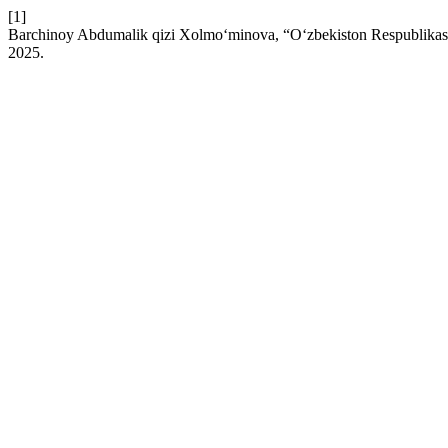
[1]
Barchinoy Abdumalik qizi Xolmo‘minova, “O‘zbekiston Respublikasida j
2025.