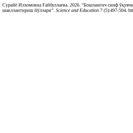
Сурайё Илхомовна Ғайбуллаева. 2026. “Бошланғич синф ўқувч
шакллантириш йўллари”.
Science and Education
7 (5):497-504. ht