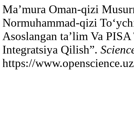
Ma’mura Oman-qizi Musurm
Normuhammad-qizi To‘ychi
Asoslangan ta’lim Va PISA 
Integratsiya Qilish”.
Scienc
https://www.openscience.uz