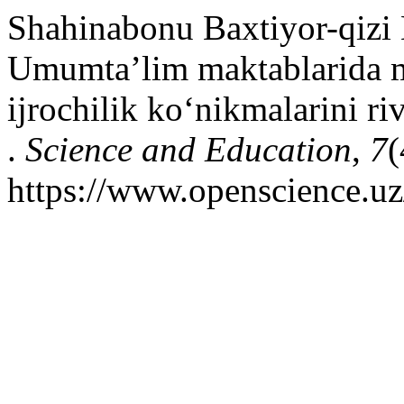
Shahinabonu Baxtiyor-qizi 
Umumta’lim maktablarida mu
ijrochilik ko‘nikmalarini ri
.
Science and Education
,
7
(
https://www.openscience.uz