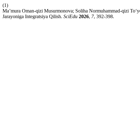
(1)
Ma’mura Oman-qizi Musurmonova; Soliha Normuhammad-qizi To‘ychi
Jarayoniga Integratsiya Qilish.
SciEdu
2026
,
7
, 392-398.