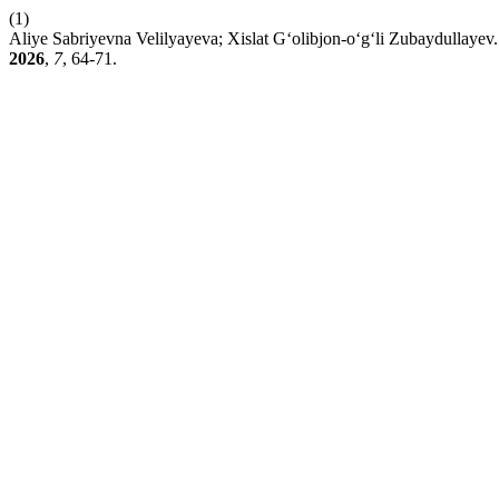
(1)
Aliye Sabriyevna Velilyayeva; Xislat G‘olibjon-o‘g‘li Zubaydullayev
2026
,
7
, 64-71.