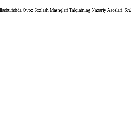
shtirishda Ovoz Sozlash Mashqlari Talqinining Nazariy Asoslari.
Sc