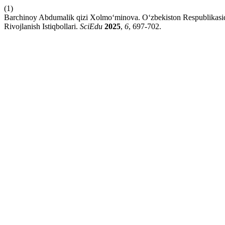
(1)
Barchinoy Abdumalik qizi Xolmo‘minova. O‘zbekiston Respublikasida
Rivojlanish Istiqbollari.
SciEdu
2025
,
6
, 697-702.