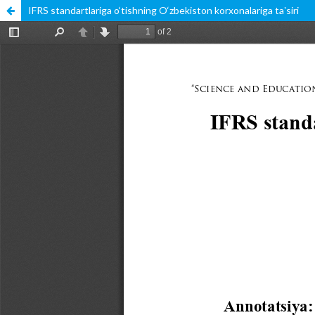
IFRS standartlariga o‘tishning O‘zbekiston korxonalariga taʼsiri