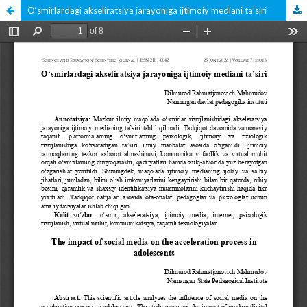
O‘smirlardagi akseliratsiya jarayoniga ijtimoiy mediani ta’siri