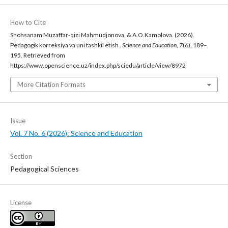
How to Cite
Shohsanam Muzaffar-qizi Mahmudjonova, & A.O.Kamolova. (2026).
Pedagogik korreksiya va uni tashkil etish .
Science and Education
,
7
(6), 189–
195. Retrieved from
https://www.openscience.uz/index.php/sciedu/article/view/8972
More Citation Formats
Issue
Vol. 7 No. 6 (2026): Science and Education
Section
Pedagogical Sciences
License