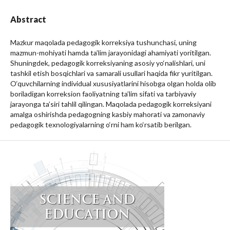
Abstract
Mazkur maqolada pedagogik korreksiya tushunchasi, uning
mazmun-mohiyati hamda ta’lim jarayonidagi ahamiyati yoritilgan.
Shuningdek, pedagogik korreksiyaning asosiy yo‘nalishlari, uni
tashkil etish bosqichlari va samarali usullari haqida fikr yuritilgan.
O‘quvchilarning individual xususiyatlarini hisobga olgan holda olib
boriladigan korreksion faoliyatning ta’lim sifati va tarbiyaviy
jarayonga ta’siri tahlil qilingan. Maqolada pedagogik korreksiyani
amalga oshirishda pedagogning kasbiy mahorati va zamonaviy
pedagogik texnologiyalarning o‘rni ham ko‘rsatib berilgan.