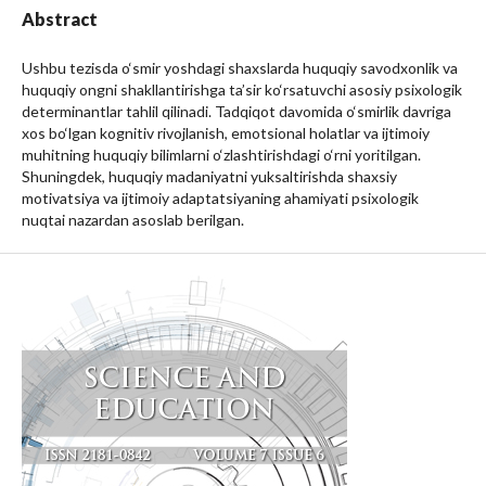
Abstract
Ushbu tezisda o‘smir yoshdagi shaxslarda huquqiy savodxonlik va
huquqiy ongni shakllantirishga ta’sir ko‘rsatuvchi asosiy psixologik
determinantlar tahlil qilinadi. Tadqiqot davomida o‘smirlik davriga
xos bo‘lgan kognitiv rivojlanish, emotsional holatlar va ijtimoiy
muhitning huquqiy bilimlarni o‘zlashtirishdagi o‘rni yoritilgan.
Shuningdek, huquqiy madaniyatni yuksaltirishda shaxsiy
motivatsiya va ijtimoiy adaptatsiyaning ahamiyati psixologik
nuqtai nazardan asoslab berilgan.