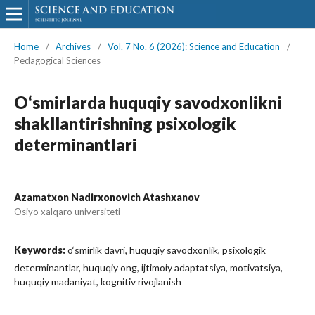
Home
/
Archives
/
Vol. 7 No. 6 (2026): Science and Education
/
Pedagogical Sciences
O‘smirlarda huquqiy savodxonlikni
shakllantirishning psixologik
determinantlari
Azamatxon Nadirxonovich Atashxanov
Osiyo xalqaro universiteti
Keywords:
o‘smirlik davri, huquqiy savodxonlik, psixologik
determinantlar, huquqiy ong, ijtimoiy adaptatsiya, motivatsiya,
huquqiy madaniyat, kognitiv rivojlanish