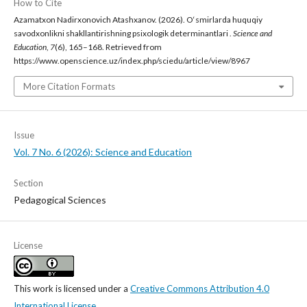
How to Cite
Azamatxon Nadirxonovich Atashxanov. (2026). O‘smirlarda huquqiy
savodxonlikni shakllantirishning psixologik determinantlari .
Science and
Education
,
7
(6), 165–168. Retrieved from
https://www.openscience.uz/index.php/sciedu/article/view/8967
More Citation Formats
Issue
Vol. 7 No. 6 (2026): Science and Education
Section
Pedagogical Sciences
License
This work is licensed under a
Creative Commons Attribution 4.0
International License
.