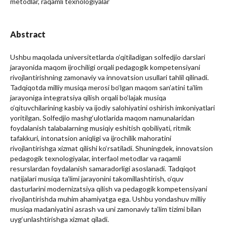
metodlar, raqamli texnologiyalar
Abstract
Ushbu maqolada universitetlarda o‘qitiladigan solfedjio darslari
jarayonida maqom ijrochiligi orqali pedagogik kompetensiyani
rivojlantirishning zamonaviy va innovatsion usullari tahlil qilinadi.
Tadqiqotda milliy musiqa merosi bo‘lgan maqom san’atini ta’lim
jarayoniga integratsiya qilish orqali bo‘lajak musiqa
o‘qituvchilarining kasbiy va ijodiy salohiyatini oshirish imkoniyatlari
yoritilgan. Solfedjio mashg‘ulotlarida maqom namunalaridan
foydalanish talabalarning musiqiy eshitish qobiliyati, ritmik
tafakkuri, intonatsion aniqligi va ijrochilik mahoratini
rivojlantirishga xizmat qilishi ko‘rsatiladi. Shuningdek, innovatsion
pedagogik texnologiyalar, interfaol metodlar va raqamli
resurslardan foydalanish samaradorligi asoslanadi. Tadqiqot
natijalari musiqa ta’limi jarayonini takomillashtirish, o‘quv
dasturlarini modernizatsiya qilish va pedagogik kompetensiyani
rivojlantirishda muhim ahamiyatga ega. Ushbu yondashuv milliy
musiqa madaniyatini asrash va uni zamonaviy ta’lim tizimi bilan
uyg‘unlashtirishga xizmat qiladi.