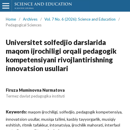
Home
/
Archives
/
Vol. 7 No. 6 (2026): Science and Education
/
Pedagogical Sciences
Universitet solfedjio darslarida
maqom ijrochiligi orqali pedagogik
kompetensiyani rivojlantirishning
innovatsion usullari
Firuza Muminovna Nurmatova
Termez davlat pedagogika instituti
Keywords:
maqom ijrochiligi, solfedjio, pedagogik kompetensiya,
innovatsion usullar, musiqa ta’limi, kasbiy tayyorgarlik, musiqiy
eshitish, ritmik tafakkur, intonatsiya, ijrochilik mahorati, interfaol