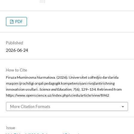
PDF
Published
2026-06-24
How to Cite
Firuza Muminovna Nurmatova. (2026). Universitet solfedjio darslarida
maqom ijrochiligi orqali pedagogik kompetensiyani rivojlantirishning
innovatsion usullari .
Science and Education
,
7
(6), 129–134. Retrieved from
https://www.openscience.uz/index.php/sciedu/article/view/8962
More Citation Formats
Issue