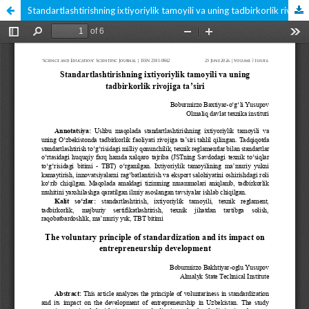
Standartlashtirishning ixtiyoriylik tamoyili va uning tadbirkorlik rivojiga ta’siri