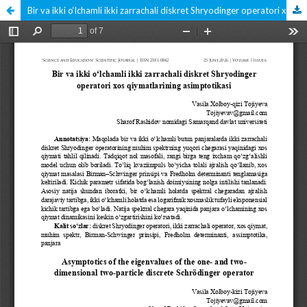
Bir va ikki o‘lchamli ikki zarrachali diskret Shryodinger operatori xos qiymatlarining asimptotikasi