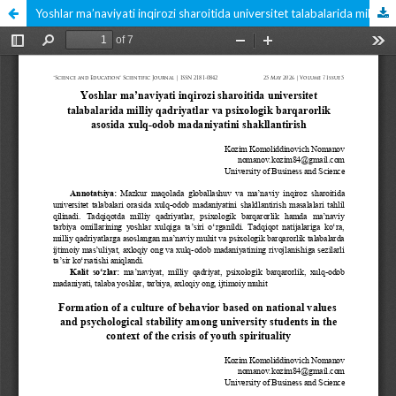
Yoshlar ma’naviyati inqirozi sharoitida universitet talabalarida milliy qadriyatlar va psixologik barqarorlik asosida xulq-odob madaniyatini shakllantirish