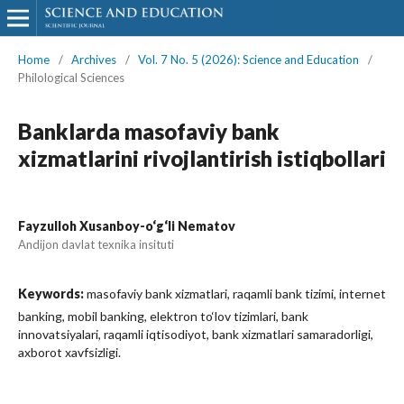
Home
/
Archives
/
Vol. 7 No. 5 (2026): Science and Education
/
Philological Sciences
Banklarda masofaviy bank
xizmatlarini rivojlantirish istiqbollari
Fayzulloh Xusanboy-o‘g‘li Nematov
Andijon davlat texnika insituti
Keywords:
masofaviy bank xizmatlari, raqamli bank tizimi, internet
banking, mobil banking, elektron to‘lov tizimlari, bank
innovatsiyalari, raqamli iqtisodiyot, bank xizmatlari samaradorligi,
axborot xavfsizligi.