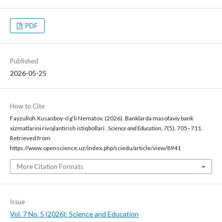
PDF
Published
2026-05-25
How to Cite
Fayzulloh Xusanboy-o‘g‘li Nematov. (2026). Banklarda masofaviy bank
xizmatlarini rivojlantirish istiqbollari .
Science and Education
,
7
(5), 705–711.
Retrieved from
https://www.openscience.uz/index.php/sciedu/article/view/8941
More Citation Formats
Issue
Vol. 7 No. 5 (2026): Science and Education