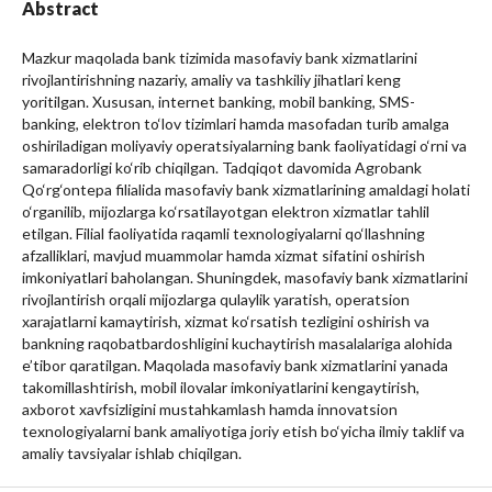
Abstract
Mazkur maqolada bank tizimida masofaviy bank xizmatlarini
rivojlantirishning nazariy, amaliy va tashkiliy jihatlari keng
yoritilgan. Xususan, internet banking, mobil banking, SMS-
banking, elektron to‘lov tizimlari hamda masofadan turib amalga
oshiriladigan moliyaviy operatsiyalarning bank faoliyatidagi o‘rni va
samaradorligi ko‘rib chiqilgan. Tadqiqot davomida Agrobank
Qo‘rg‘ontepa filialida masofaviy bank xizmatlarining amaldagi holati
o‘rganilib, mijozlarga ko‘rsatilayotgan elektron xizmatlar tahlil
etilgan. Filial faoliyatida raqamli texnologiyalarni qo‘llashning
afzalliklari, mavjud muammolar hamda xizmat sifatini oshirish
imkoniyatlari baholangan. Shuningdek, masofaviy bank xizmatlarini
rivojlantirish orqali mijozlarga qulaylik yaratish, operatsion
xarajatlarni kamaytirish, xizmat ko‘rsatish tezligini oshirish va
bankning raqobatbardoshligini kuchaytirish masalalariga alohida
e’tibor qaratilgan. Maqolada masofaviy bank xizmatlarini yanada
takomillashtirish, mobil ilovalar imkoniyatlarini kengaytirish,
axborot xavfsizligini mustahkamlash hamda innovatsion
texnologiyalarni bank amaliyotiga joriy etish bo‘yicha ilmiy taklif va
amaliy tavsiyalar ishlab chiqilgan.