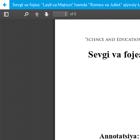
Sevgi va fojea: “Layli va Majnun” hamda “Romeo va Juliet” qiyosiy ta