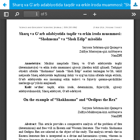
Sharq va G‘arb adabiyotida taqdir va erkin iroda muammosi: “Shohnoma” va “Shoh Edip” misolida