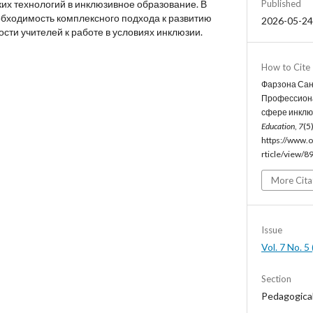
Published
их технологий в инклюзивное образование. В
обходимость комплексного подхода к развитию
2026-05-24
сти учителей к работе в условиях инклюзии.
How to Cite
Фарзона Санж
Профессиона
сфере инклю
Education
,
7
(5
https://www.o
rticle/view/8
More Cita
Issue
Vol. 7 No. 
Section
Pedagogica