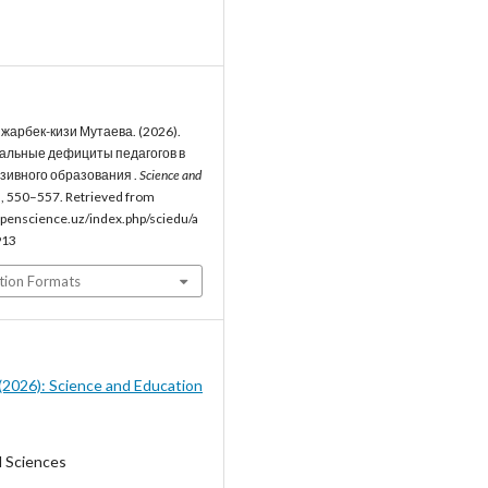
арбек-кизи Мутаева. (2026).
льные дефициты педагогов в
зивного образования .
Science and
), 550–557. Retrieved from
penscience.uz/index.php/sciedu/a
913
tion Formats
5 (2026): Science and Education
l Sciences