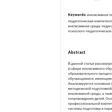
Keywords:
инклюзивное о
педагогическая компетент
инклюзивная среда, педаг
психолого-педагогическо
Abstract
В данной статье рассмат
в сфере инклюзивного обра
образовательного процесс
обучающимися, имеющими 
Анализируются основные 
методической подготовкой
инклюзивной среды, а так
сопровождения детей. Ос
профессиональной компет
системы подготовки и пере