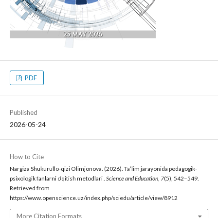
PDF
Published
2026-05-24
How to Cite
Nargiza Shukurullo-qizi Olimjonova. (2026). Ta’lim jarayonida pedagogik-
psixologik fanlarni o‘qitish metodlari .
Science and Education
,
7
(5), 542–549.
Retrieved from
https://www.openscience.uz/index.php/sciedu/article/view/8912
More Citation Formats