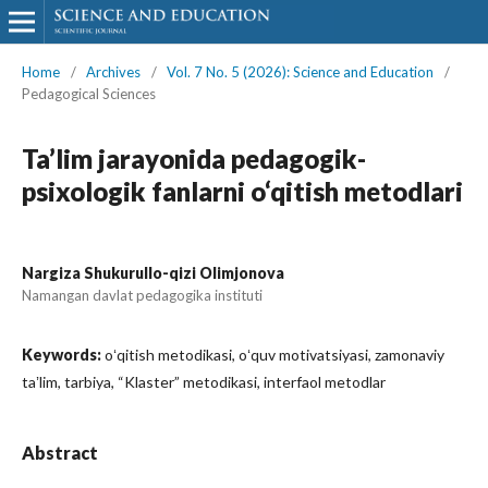
Home
/
Archives
/
Vol. 7 No. 5 (2026): Science and Education
/
Pedagogical Sciences
Ta’lim jarayonida pedagogik-
psixologik fanlarni o‘qitish metodlari
Nargiza Shukurullo-qizi Olimjonova
Namangan davlat pedagogika instituti
Keywords:
oʻqitish metodikasi, oʻquv motivatsiyasi, zamonaviy
taʼlim, tarbiya, “Klaster” metodikasi, interfaol metodlar
Abstract