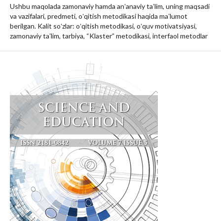
Ushbu maqolada zamonaviy hamda anʼanaviy taʼlim, uning maqsadi
va vazifalari, predmeti, oʻqitish metodikasi haqida maʼlumot
berilgan. Kalit soʻzlar: oʻqitish metodikasi, oʻquv motivatsiyasi,
zamonaviy taʼlim, tarbiya, “Klaster” metodikasi, interfaol metodlar