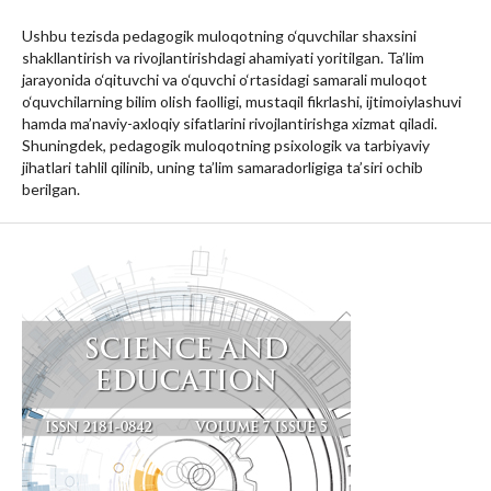
Ushbu tezisda pedagogik muloqotning o‘quvchilar shaxsini
shakllantirish va rivojlantirishdagi ahamiyati yoritilgan. Ta’lim
jarayonida o‘qituvchi va o‘quvchi o‘rtasidagi samarali muloqot
o‘quvchilarning bilim olish faolligi, mustaqil fikrlashi, ijtimoiylashuvi
hamda ma’naviy-axloqiy sifatlarini rivojlantirishga xizmat qiladi.
Shuningdek, pedagogik muloqotning psixologik va tarbiyaviy
jihatlari tahlil qilinib, uning ta’lim samaradorligiga ta’siri ochib
berilgan.