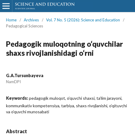
Home
/
Archives
/
Vol. 7 No. 5 (2026): Science and Education
/
Pedagogical Sciences
Pedagogik muloqotning o‘quvchilar
shaxs rivojlanishidagi o‘rni
G.A.Tursunbayeva
NamDPI
Keywords:
pedagogik muloqot, o‘quvchi shaxsi, ta’lim jarayoni,
kommunikativ kompetensiya, tarbiya, shaxs rivojlanishi, o‘qituvchi
va o‘quvchi munosabati
Abstract