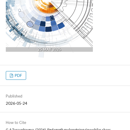
PDF
Published
2026-05-24
How to Cite
G.A.Tursunbayeva. (2026). Pedagogik muloqotning o‘quvchilar shaxs