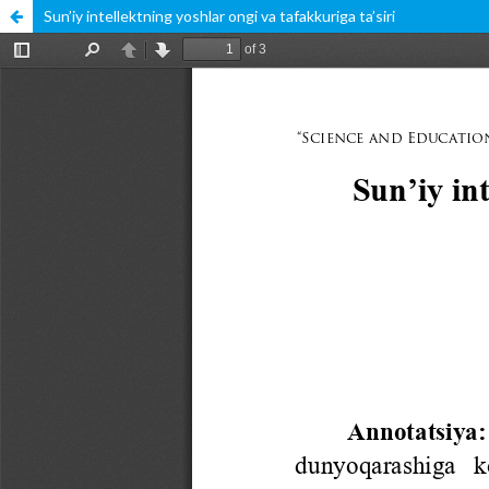
Sun’iy intellektning yoshlar ongi va tafakkuriga ta’siri