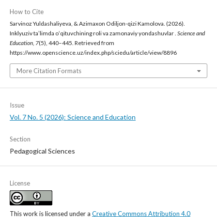
How to Cite
Sarvinoz Yuldashaliyeva, & Azimaxon Odiljon-qizi Kamolova. (2026).
Inklyuziv taʼlimda oʻqituvchining roli va zamonaviy yondashuvlar .
Science and
Education
,
7
(5), 440–445. Retrieved from
https://www.openscience.uz/index.php/sciedu/article/view/8896
More Citation Formats
Issue
Vol. 7 No. 5 (2026): Science and Education
Section
Pedagogical Sciences
License
This work is licensed under a
Creative Commons Attribution 4.0