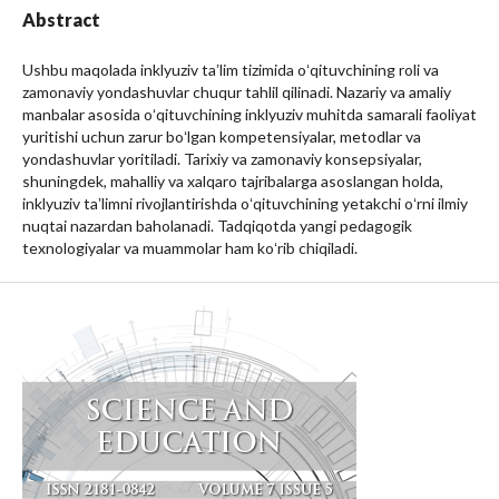
Abstract
Ushbu maqolada inklyuziv taʼlim tizimida oʻqituvchining roli va
zamonaviy yondashuvlar chuqur tahlil qilinadi. Nazariy va amaliy
manbalar asosida oʻqituvchining inklyuziv muhitda samarali faoliyat
yuritishi uchun zarur boʻlgan kompetensiyalar, metodlar va
yondashuvlar yoritiladi. Tarixiy va zamonaviy konsepsiyalar,
shuningdek, mahalliy va xalqaro tajribalarga asoslangan holda,
inklyuziv taʼlimni rivojlantirishda oʻqituvchining yetakchi oʻrni ilmiy
nuqtai nazardan baholanadi. Tadqiqotda yangi pedagogik
texnologiyalar va muammolar ham koʻrib chiqiladi.