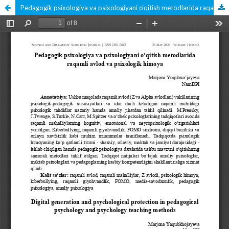
Pedagogik psixologiya va psixologiyani o‘qitish metodlarida raqamli avlod va psixologik himoya